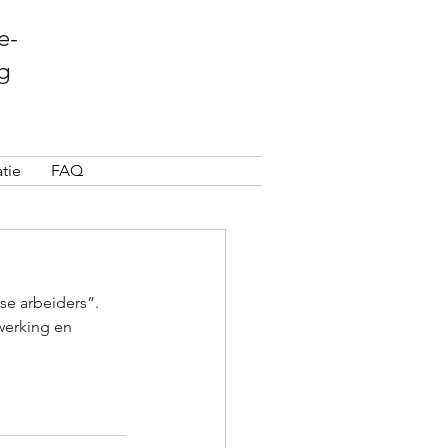
e-
g
tie
FAQ
se arbeiders”.
werking en 