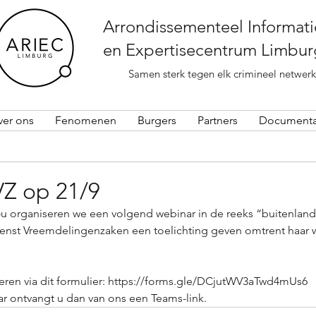
Arrondissementeel Informati
en Expertisecentrum Limbur
Samen sterk tegen elk crimineel netwerk
ver ons
Fenomenen
Burgers
Partners
Documenta
Z op 21/9
 organiseren we een volgend webinar in de reeks “buitenland
Dienst Vreemdelingenzaken een toelichting geven omtrent haar 
eren via dit formulier: 
https://forms.gle/DCjutWV3aTwd4mUs6
r ontvangt u dan van ons een Teams-link.