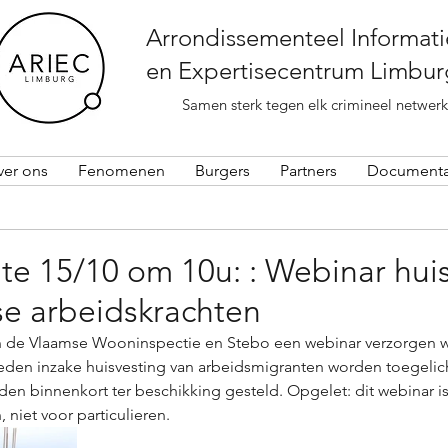
Arrondissementeel Informati
en Expertisecentrum Limbur
Samen sterk tegen elk crimineel netwerk
ver ons
Fenomenen
Burgers
Partners
Documenta
te 15/10 om 10u: : Webinar hui
se arbeidskrachten
n de Vlaamse Wooninspectie en Stebo een webinar verzorgen w
en inzake huisvesting van arbeidsmigranten worden toegelich
rden binnenkort ter beschikking gesteld. Opgelet: dit webinar i
 niet voor particulieren.