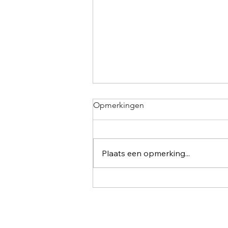
Opmerkingen
Plaats een opmerking...
Infoavond “Smell-IT”: herken
de signalen van
drugsproductie