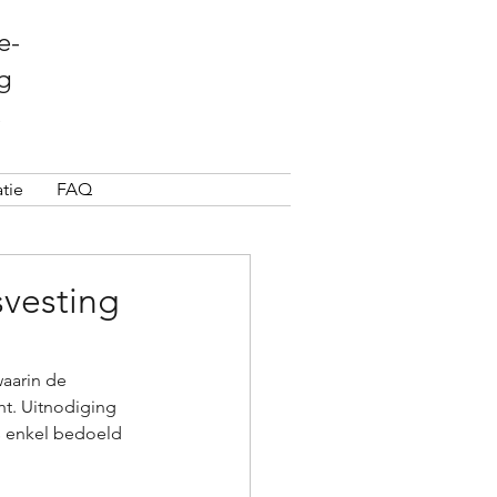
e-
g
tie
FAQ
svesting
aarin de 
t. Uitnodiging 
s enkel bedoeld 