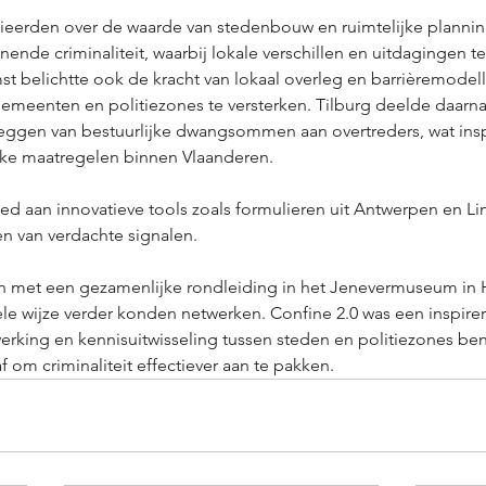
eerden over de waarde van stedenbouw en ruimtelijke planning
nde criminaliteit, waarbij lokale verschillen en uitdagingen te
 belichtte ook de kracht van lokaal overleg en barrièremodel
meenten en politiezones te versterken. Tilburg deelde daarna
eggen van bestuurlijke dwangsommen aan overtreders, wat insp
jke maatregelen binnen Vlaanderen.
ed aan innovatieve tools zoals formulieren uit Antwerpen en Li
n van verdachte signalen. 
 met een gezamenlijke rondleiding in het Jenevermuseum in H
e wijze verder konden netwerken. Confine 2.0 was een inspire
rking en kennisuitwisseling tussen steden en politiezones be
 om criminaliteit effectiever aan te pakken.