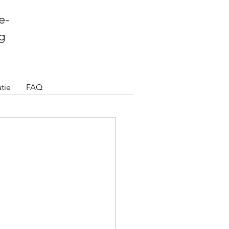
e-
g
tie
FAQ