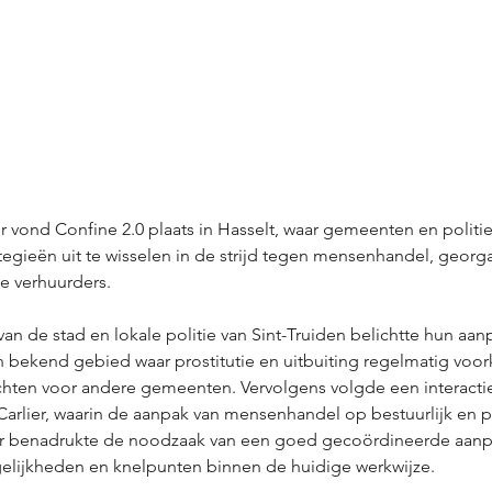
ond Confine 2.0 plaats in Hasselt, waar gemeenten en politi
ieën uit te wisselen in de strijd tegen mensenhandel, georg
de verhuurders. 
van de stad en lokale politie van Sint-Truiden belichtte hun aan
bekend gebied waar prostitutie en uitbuiting regelmatig voo
chten voor andere gemeenten. Vervolgens volgde een interacti
Carlier, waarin de aanpak van mensenhandel op bestuurlijk en po
er benadrukte de noodzaak van een goed gecoördineerde aanp
elijkheden en knelpunten binnen de huidige werkwijze.