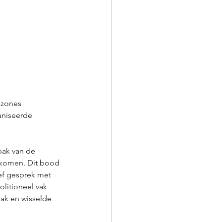
ezones 
aniseerde 
pak van de 
rkomen. Dit bood 
ef gesprek met 
litioneel vak 
ak en wisselde 