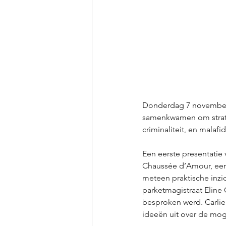
Donderdag 7 november v
samenkwamen om strateg
criminaliteit, en malafi
Een eerste presentatie 
Chaussée d’Amour, een 
meteen praktische inzi
parketmagistraat Eline 
besproken werd. Carli
ideeën uit over de mog