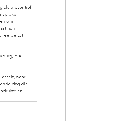
 als preventief 
r sprake 
len om 
ast hun 
ireerde tot 
mburg, die 
asselt, waar 
rende dag die 
nadrukte en 