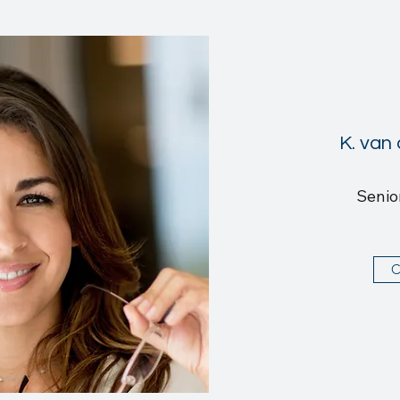
K. van
Senio
C