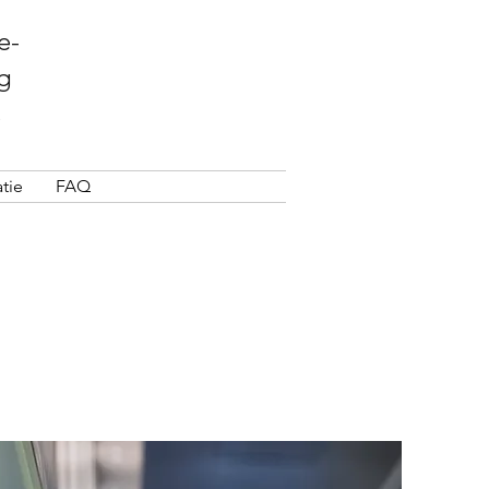
e-
g
tie
FAQ