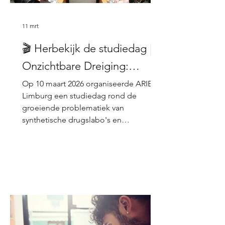
11 mrt
🎬 Herbekijk de studiedag |
Onzichtbare Dreiging:
Synthetische Drugslabo's en
Op 10 maart 2026 organiseerde ARIEC
Drugsdumpingen
Limburg een studiedag rond de
groeiende problematiek van
synthetische drugslabo's en
drugsdumpingen in onze regio. Onder
de noemer "Onzichtbare Dreiging"
kwamen experten uit diverse sectoren
aan het woord: van parket en politie
over milieu en brandweer tot lokale
bestuurders en gespecialiseerde
overheidsdiensten. Aan bod kwamen
onder meer de rol van de Vlaamse