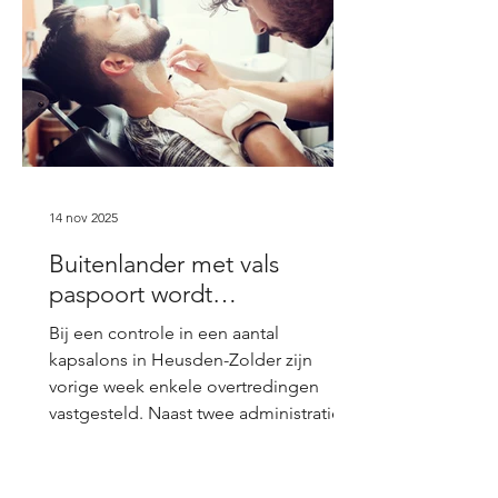
overheid (minister Jo Brouns), de
situering van de problematiek in
Limburg door
14 nov 2025
Buitenlander met vals
paspoort wordt
gerepatrieerd na controle bij
Bij een controle in een aantal
kappers in Heusden-Zolder
kapsalons in Heusden-Zolder zijn
vorige week enkele overtredingen
vastgesteld. Naast twee administratieve
en kleinere overtredingen werd in een
kapsalon een man gecontroleerd die
illegaal in België was en een valse