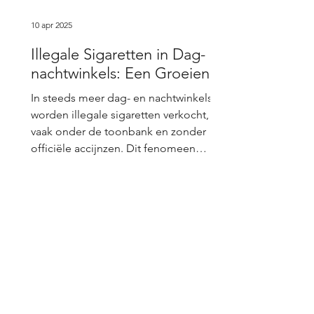
10 apr 2025
Illegale Sigaretten in Dag- en
nachtwinkels: Een Groeiende
Zwarte Markt
In steeds meer dag- en nachtwinkels
worden illegale sigaretten verkocht,
vaak onder de toonbank en zonder
officiële accijnzen. Dit fenomeen
groeit door de stijgende tabaksprijzen
en strenge regelgeving in ons land.
Maar waar komen deze sigaretten
vandaan, waarom worden ze verkocht
en wat zijn de gevolgen voor de
Onze recente tweets
samenleving en overheid? Hoe en
1
/
12
Waar Worden Illegale Sigaretten
Aangekocht? Illegale sigaretten vinden
hun weg naar dag- en nachtwinkels via