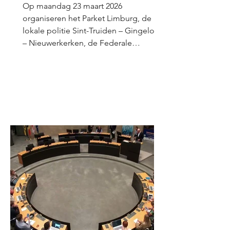
drugsproductie
Op maandag 23 maart 2026
organiseren het Parket Limburg, de
lokale politie Sint-Truiden – Gingelom
– Nieuwerkerken, de Federale
Gerechtelijke Politie Limburg en het
Nationaal Instituut voor Criminalistiek &
Criminologie een infoavond rond het
herkennen van drugsproductie .
Tijdens deze studieavond komen
experts toelichten hoe je signalen van
illegale drugslabo’s kan herkennen en
welke gevaren hiermee gepaard gaan .
Drugsproductie brengt immers grote
risico’s met zich mee vo