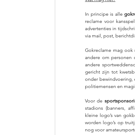
In principe is alle 
gokr
reclame voor kansspele
advertenties in tijdsch
via mail, post, bericht
Gokreclame mag ook no
andere om personen die
andere sportweddensc
gericht zijn tot kwet
onder bewindvoering, o
politiemensen en magis
Voor de 
sportsponsor
stadions (banners, af
kleine logo’s van gokbe
worden logo’s op truit
nog voor amateursportc