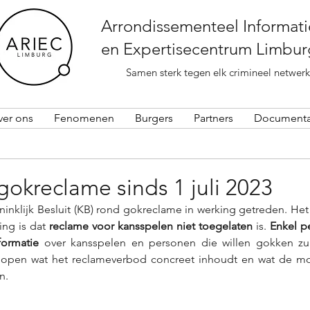
Arrondissementeel Informati
en Expertisecentrum Limbur
Samen sterk tegen elk crimineel netwerk
ver ons
Fenomenen
Burgers
Partners
Documenta
okreclame sinds 1 juli 2023
oninklijk Besluit (KB) rond gokreclame in werking getreden. Het
ng is dat 
reclame voor kansspelen niet toegelaten
 is. 
Enkel pe
formatie
 over kansspelen en personen die willen gokken zu
open wat het reclameverbod concreet inhoudt en wat de mog
n. 