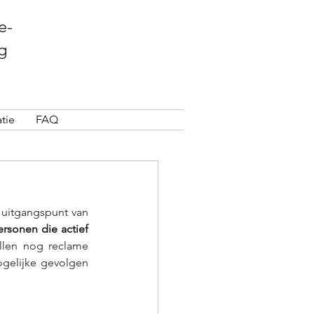
e-
g
tie
FAQ
 uitgangspunt van 
rsonen die actief 
llen nog reclame 
elijke gevolgen 