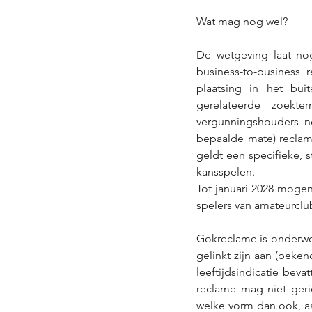
Wat mag nog wel
?
De wetgeving laat no
business-to-business 
plaatsing in het bui
gerelateerde zoek
vergunningshouders no
bepaalde mate) reclam
geldt een specifieke, 
kansspelen. 
Tot januari 2028 mogen
spelers van amateurclu
Gokreclame is onderwo
gelinkt zijn aan (beke
leeftijdsindicatie be
reclame mag niet geri
welke vorm dan ook, aa