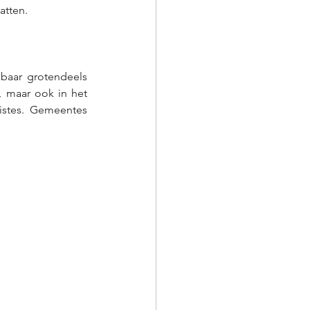
tten. 
baar grotendeels 
 maar ook in het 
istes. Gemeentes 
 