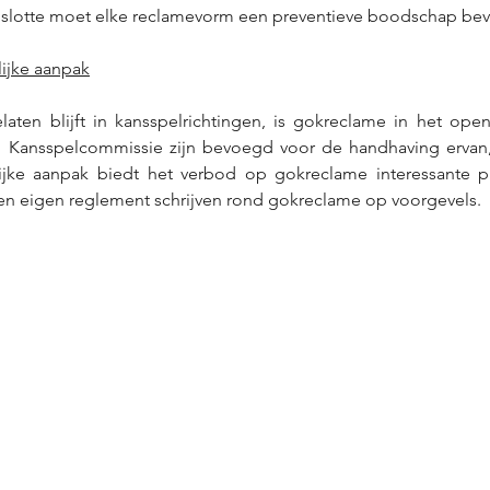
 slotte moet elke reclamevorm een preventieve boodschap beva
ijke aanpak
aten blijft in kansspelrichtingen, is gokreclame in het open
 en Kansspelcommissie zijn bevoegd voor de handhaving ervan,
ijke aanpak biedt het verbod op gokreclame interessante p
n eigen reglement schrijven rond gokreclame op voorgevels.  