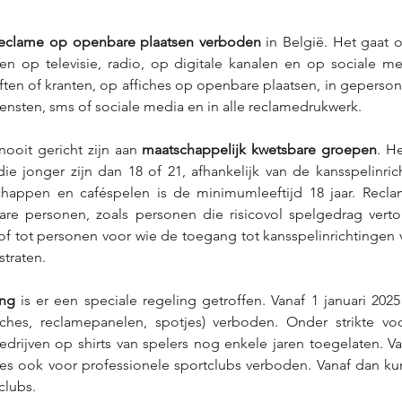
eclame op openbare plaatsen verboden
 in België. Het gaat 
n op televisie, radio, op digitale kanalen en op sociale med
riften of kranten, op affiches op openbare plaatsen, in geperson
diensten, sms of sociale media en in alle reclamedrukwerk.  
oit gericht zijn aan 
maatschappelijk kwetsbare groepen
. He
 jonger zijn dan 18 of 21, afhankelijk van de kansspelinrich
happen en caféspelen is de minimumleeftijd 18 jaar. Recla
sbare personen, zoals personen die risicovol spelgedrag vert
f tot personen voor wie de toegang tot kansspelinrichtingen v
traten. 
ing
 is er een speciale regeling getroffen. Vanaf 1 januari 2025
fiches, reclamepanelen, spotjes) verboden. Onder strikte voo
drijven op shirts van spelers nog enkele jaren toegelaten. Van
jes ook voor professionele sportclubs verboden. Vanaf dan ku
lubs. 