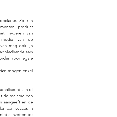
reclame. Zo kan 
ementen, product 
et invoeren van 
 media van de 
rvan mag ook (in 
agbladhandelaars 
orden voor legale 
f dan mogen enkel 
naliseerd zijn of 
et de reclame een 
n aangeeft en de 
en aan succes in 
iet aanzetten tot 