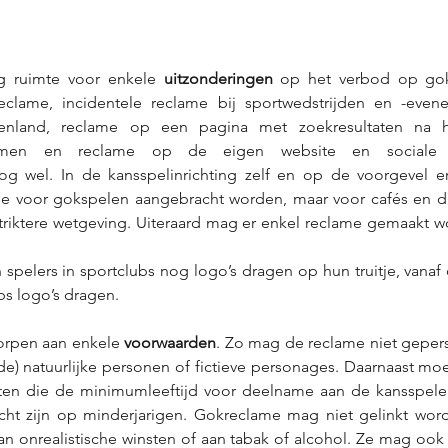
g ruimte voor enkele 
uitzonderingen
 op het verbod op gok
reclame, incidentele reclame bij sportwedstrijden en -even
tenland, reclame op een pagina met zoekresultaten na h
termen en reclame op de eigen website en sociale
g wel. In de kansspelinrichting zelf en op de voorgevel e
e voor gokspelen aangebracht worden, maar voor cafés en d
striktere wetgeving. Uiteraard mag er enkel reclame gemaakt w
 spelers in sportclubs nog logo’s dragen op hun truitje, vana
bs logo’s dragen. 
rpen aan enkele 
voorwaarden
. Zo mag de reclame niet geperso
nde) natuurlijke personen of fictieve personages. Daarnaast mo
vatten die de minimumleeftijd voor deelname aan de kansspele
cht zijn op minderjarigen. Gokreclame mag niet gelinkt word
n onrealistische winsten of aan tabak of alcohol. Ze mag ook n